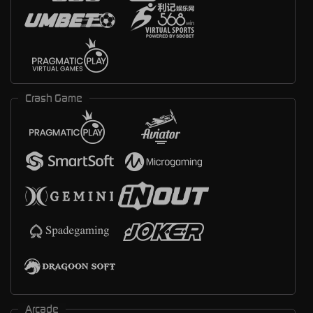
Crash Game
Arcade