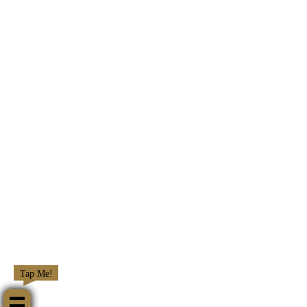
Tap Me!