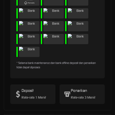
* Selama bank maintenance dan bank offline deposit dan penarikan
tidak dapat diproses
Deposit
Penarikan
Rata-rata 1 Menit
Rata-rata 3 Menit