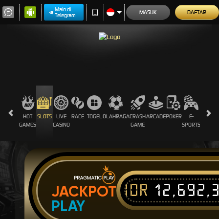
Main di
MASUK
DAFTAR
Telegram
HOT
SLOTS
LIVE
RACE
TOGEL
OLAHRAGA
CRASH
ARCADE
POKER
E-
SABUN
GAMES
CASINO
GAME
SPORTS
AYAM
IDR
12,692,
JACKPOT
PLAY