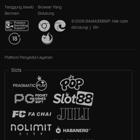
Tanggung Jawab
Browser Yang
Bermain
Didukung
©2026 RAJAJUDI88JP. Hak cipta
dilindungi | 18+
Platform Penyedia Layanan
Slots