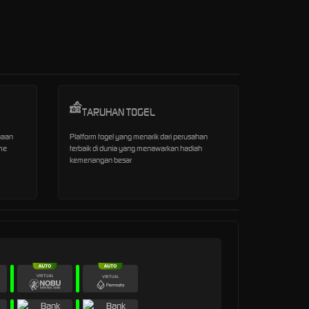
TARUHAN TOGEL
haan
Platform togel yang menarik dari perusahan
ame
terbaik di dunia yang menawarkan hadiah
kemenangan besar