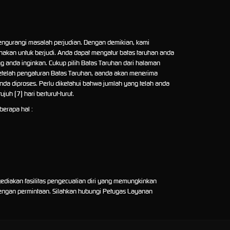
mengurangi masalah perjudian. Dengan demikian, kami
kan untuk berjudi. Anda dapat mengatur batas taruhan anda
 anda inginkan. Cukup pilih Batas Taruhan dari halaman
Setelah pengaturan Batas Taruhan, aanda akan menerima
da diproses. Perlu diketahui bahwa jumlah yang telah anda
 (7) hari berturut-turut.
erapa hal :
ediakan fasilitas pengecualian diri yang memungkinkan
engan permintaan. Silahkan hubungi Petugas Layanan