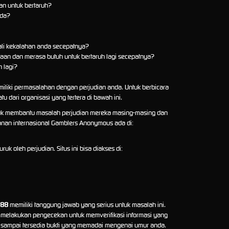
n untuk bertaruh?
nda?
li kekalahan anda secepatnya?
aan dan merasa butuh untuk bertaruh lagi secepatnya?
 lagi?
liki permasalahan dengan perjudian anda. Untuk berbicara
dari organisasi yang tertera di bawah ini.
uk membantu masalah perjudian mereka masing-masing dan
yanan internasional Gamblers Anonymous ada di:
oleh perjudian. Situs ini bisa diakses di:
I88
memiliki tanggung jawab yang serius untuk masalah ini.
melakukan pengecekan untuk memverifikasi informasi yang
 sampai tersedia bukti yang memadai mengenai umur anda.