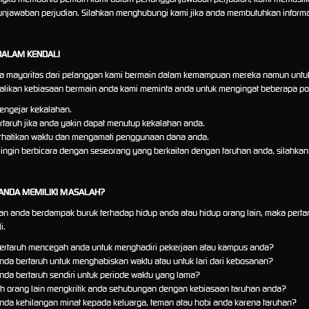
njawaban perjudian. Silahkan menghubungi kami jika anda membutuhkan informasi
DALAM KENDALI
 mayoritas dari pelanggan kami bermain dalam kemampuan mereka namun untuk be
likan kebiasaan bermain anda kami meminta anda untuk mengingat beberapa poin
engejar kekalahan.
taruh jika anda yakin dapat menutup kekalahan anda.
erhatikan waktu dan mengamati penggunaan dana anda.
 ingin berbicara dengan seseorang yang berkaitan dengan taruhan anda, silahkan h
ANDA MEMILIKI MASALAH?
han anda berdampak buruk terhadap hidup anda atau hidup orang lain, maka per
i.
ertaruh mencegah anda untuk menghadiri pekerjaan atau kampus anda?
da bertaruh untuk menghabiskan waktu atau untuk lari dari kebosanan?
da bertaruh sendiri untuk periode waktu yang lama?
h orang lain mengkritik anda sehubungan dengan kebiasaan taruhan anda?
da kehilangan minat kepada keluarga, teman atau hobi anda karena taruhan?