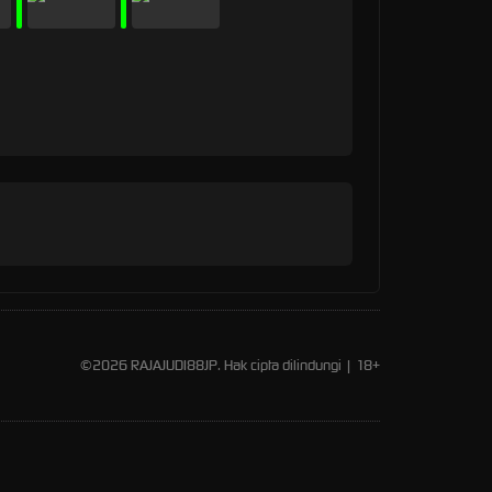
©2026 RAJAJUDI88JP. Hak cipta dilindungi | 18+