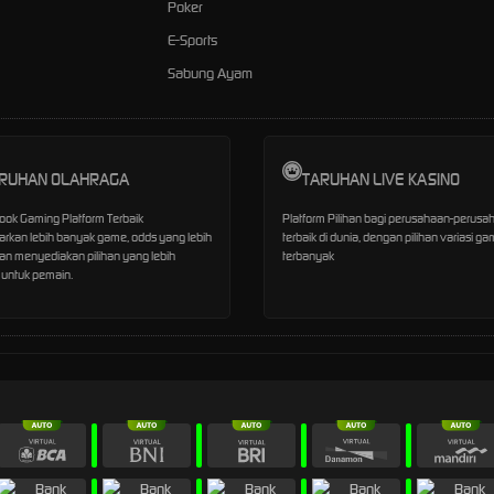
Poker
E-Sports
Sabung Ayam
RUHAN OLAHRAGA
TARUHAN LIVE KASINO
ook Gaming Platform Terbaik
Platform Pilihan bagi perusahaan-perusa
kan lebih banyak game, odds yang lebih
terbaik di dunia, dengan pilihan variasi g
 dan menyediakan pilihan yang lebih
terbanyak
untuk pemain.