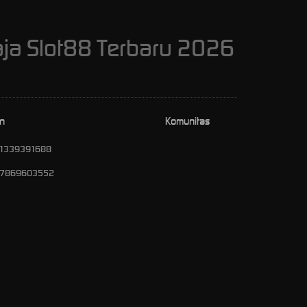
Raja Slot88 Terbaru 2026
n
Komunitas
1339391688
7869603552