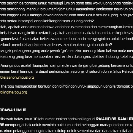
nda pernah berbohong untuk menutupi jumlah dana atau waktu yang anda habiska
nda berbohong, mencuri atau meminjam untuk memelihara kebiasaan bertaruh a
nda enggan untuk menggunakan dana taruhan anda untuk sesuatu yang lainnya?
nda bertaruh sampai anda kehilangan semua uang anda?
kalah, apakah anda merasa bahwa anda harus mencoba dan memenangkan kemba
 kehabisan uang ketika bertaruh, apakah anda merasa kalah dan dalam keputusas
gumentasi, frustasi atau kekecewaan membuat anda menginginkan untuk bertaruh
rtaruh membuat anda merasa depresi atau bahkan ingin bunuh diri?
banyak pertanyaan yang anda jawab 'ya', semakin menunjukkan bahwa anda memi
seorang yang bisa memberikan nasihat dan dukungan, silahkan hubungi salah satu 
 Anonymous adalah kumpulan dari pria dan wanita yang bergabung bersama unt
main berat lainnya. Terdapat perkumpulan regional di seluruh dunia. Situs Pela
blersanonymous.org
Therapy menyediakan bantuan dan bimbingan untuk siapapun yang terdampak buruk 
lingtherapy.org
 DIBAWAH UMUR
dibawah batas umur 18 tahun merupakan tindakan ilegal di
RAJAJUDI88
.
RAJAJUD
I88
mempunyai hak untuk meminta bukti umur dari pelanggan manapun dan untuk 
n. Akun pelanggan mungkin akan ditutup untuk sementara dan dana akan ditahan