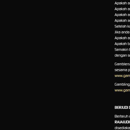
Apakah a
Apakah a
Apakah a
Apakah a
Setelah 
Jika anda
Apakah ar
Apakah be
Semakin 
dengan se
Gamblers
sesama pe
www.gam
Gambling 
www.gamb
BERJUDI
Bertaruh 
RAJAJUD
disediaka