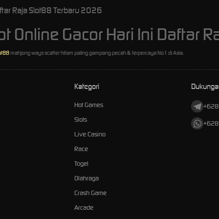
aftar Raja Slot88 Terbaru 2026
ot Online Gacor Hari Ini Daftar 
ot88
mahjong ways scatter hitam paling gampang pecah & terpercaya No1 di Asia.
Kategori
Dukunga
Hot Games
+628
Slots
+628
Live Casino
Race
Togel
Olahraga
Crash Game
Arcade