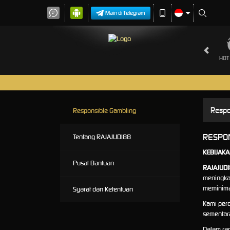
Main di Telegram
HOT
Respo
Responsible Gambling
RESPO
Tentang RAJAJUDI88
KEBIJAKA
Pusat Bantuan
RAJAJUD
meningka
meminimal
Syarat dan Ketentuan
Kami perc
sementara
Dalam ra