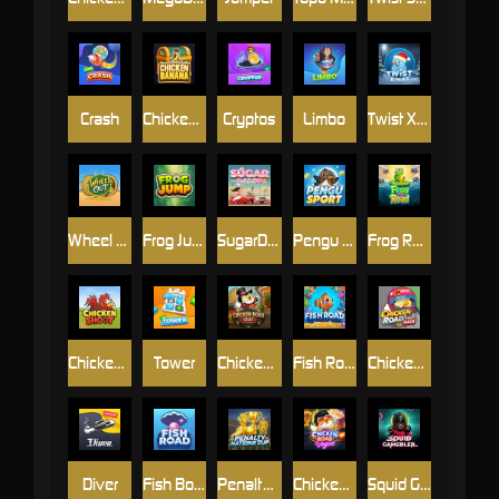
Crash
Chicken Banana
Cryptos
Limbo
Twist X-mas
Wheel Out
Frog Jump
SugarDaddy
Pengu Sport
Frog Road
Chicken Shoot
Tower
Chicken Road Gold
Fish Road
Chicken Road Race
Diver
Fish Boom
Penalty Nations Cup
Chicken Road Vegas
Squid Gamebler