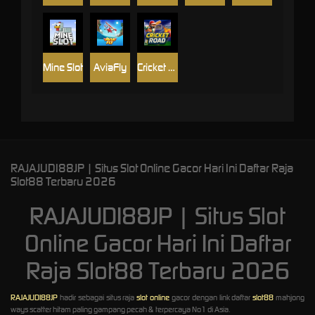
Mine Slot
AviaFly
Cricket Road
RAJAJUDI88JP | Situs Slot Online Gacor Hari Ini Daftar Raja
Slot88 Terbaru 2026
RAJAJUDI88JP | Situs Slot
Online Gacor Hari Ini Daftar
Raja Slot88 Terbaru 2026
RAJAJUDI88JP
hadir sebagai situs raja
slot online
gacor dengan link daftar
slot88
mahjong
ways scatter hitam paling gampang pecah & terpercaya No1 di Asia.