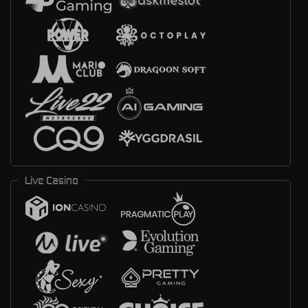
Live Casino