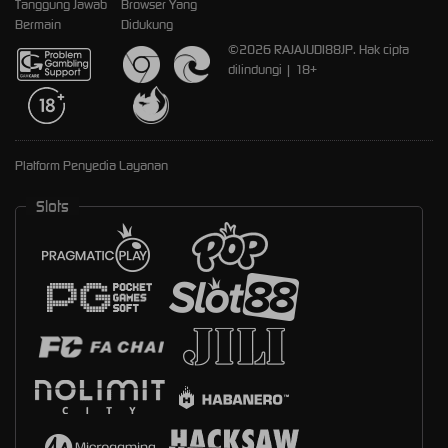
Tanggung Jawab
Browser Yang
Bermain
Didukung
©2026 RAJAJUDI88JP. Hak cipta
dilindungi | 18+
Platform Penyedia Layanan
Slots