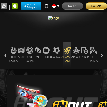
Main di
MASUK
DAFTAR
Telegram
HOT
SLOTS
LIVE
RACE
TOGEL
OLAHRAGA
CRASH
ARCADE
POKER
E-
SABUN
GAMES
CASINO
GAME
SPORTS
AYAM