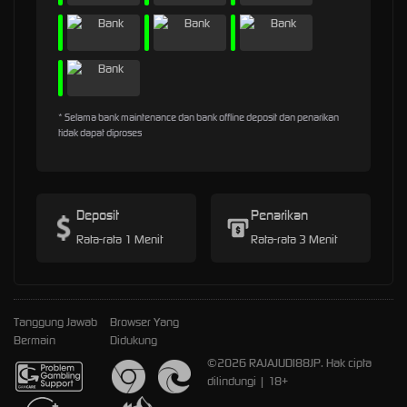
* Selama bank maintenance dan bank offline deposit dan penarikan
tidak dapat diproses
Deposit
Penarikan
Rata-rata 1 Menit
Rata-rata 3 Menit
Tanggung Jawab
Browser Yang
Bermain
Didukung
©2026 RAJAJUDI88JP. Hak cipta
dilindungi | 18+