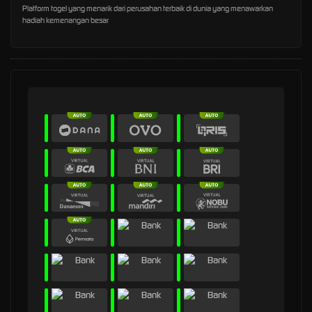
Platform togel yang menarik dari perusahan terbaik di dunia yang menawarkan
hadiah kemenangan besar