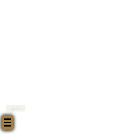
Tap Me!