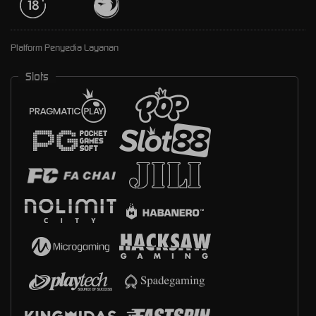
Platform Penyedia Layanan
Slots