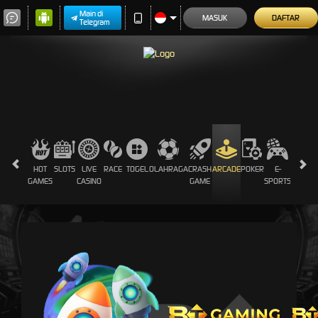
Main di
MASUK
DAFTAR
Telegram
HOT
SLOTS
LIVE
RACE
TOGEL
OLAHRAGA
CRASH
ARCADE
POKER
E-
SABUN
GAMES
CASINO
GAME
SPORTS
AYAM